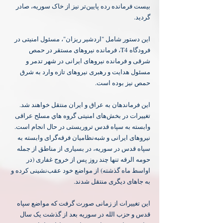
بيست فرمانده رده پايين‌تر نيز از خاک سوریه، صادر 
گردید.
اين دستور شامل "اردشیر ریزان"، مسئول امنیتی در 
فرودگاه T4، فرمانده نیروهای ‏مستقر در حمص 
شرقی و فرمانده نیروهای ایرانی در شهر تدمر و 
مسئول هدایت و رهبری نیروهای تازه وارد به شرق 
حمص نیز بوده است.
اين فرماندهان به عراق و ايران منتقل خواهند شد. 
تغييرات در بخش‌های امنيتی گروه هاي مسلح عراقی 
وابسته به سپاه قدس تروریستی در حال انجام است. 
‏نیروهای ایرانی و شبه‌نظامیان فرقه‌گرای وابسته به 
سپاه قدس در سوريه، در بسیاری از مناطق از جمله 
حومه الرقه تنها چند روز پس از خروج غفاری (در 
اواسط ماه گذشته) از مواضع خود عقب‌نشینی کرده و 
به جاهای دیگری منتقل شدند.
این تغییرات از زمانی صورت گرفت که مواضع سپاه 
قدس و حزب الله در سوریه بعد از گذشت یک سال 