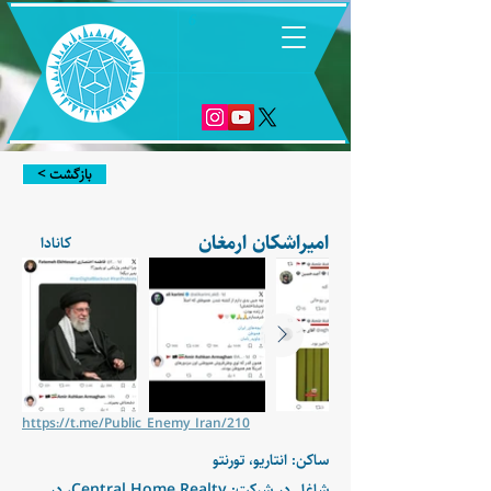
6
< بازگشت
امیراشکان ارمغان
کانادا
https://t.me/Public_Enemy_Iran/210
ساکن: انتاریو، تورنتو
شاغل در شرکت: Central Home Realty، در