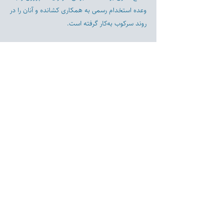
وعده استخدام رسمی به همکاری کشانده و آنان را در
روند سرکوب به‌کار گرفته است.
Previous
Next
Disclaimer:
Farashgard Foundation is a not for profit entity and as such
does not have any members. The Foundation is not a
representative for all the signatories of Farashgard’s initial
statement. The Foundation activity is limited and only
includes those approved by its board and officers.
The Foundation activities are nonpartisan and represent the
strategic vision of its board and officers.