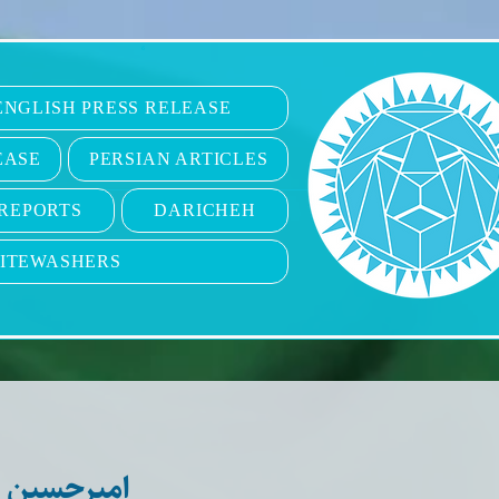
6
ENGLISH PRESS RELEASE
EASE
PERSIAN ARTICLES
REPORTS
DARICHEH
ITEWASHERS
امیرحسین ج