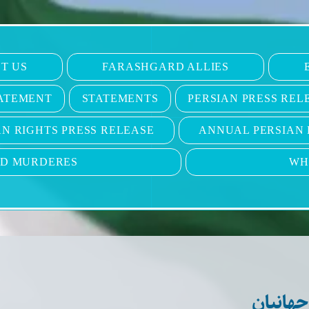
T US
FARASHGARD ALLIES
ATEMENT
STATEMENTS
PERSIAN PRESS REL
N RIGHTS PRESS RELEASE
ANNUAL PERSIAN 
ND MURDERES
WH
هانیان