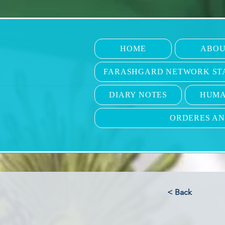
HOME
ABOU
FARASHGARD NETWORK ST
DIARY NOTES
HUMA
ORDERES A
< Back