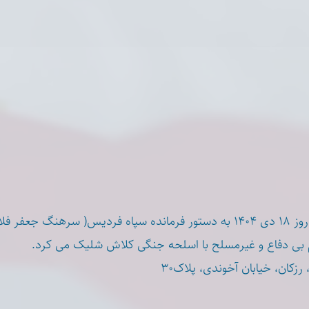
عضو سپاه انصار، روز ۱۸ دی ۱۴۰۴ به دستور فرمانده سپاه فردیس( سرهنگ جع
زکان، خیابان آخوندی، پلاک۳۰