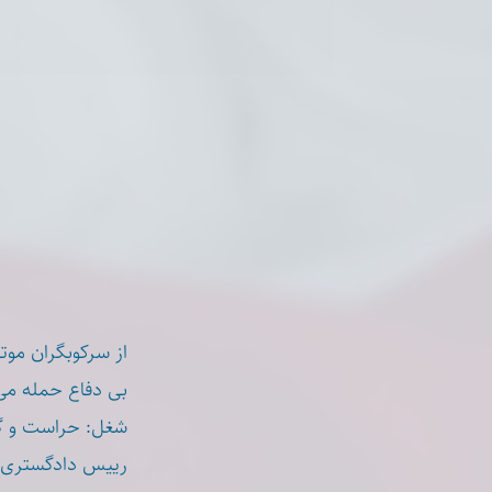
بی دفاع حمله م.
شغل: حراست و گز
رییس دادگستری .