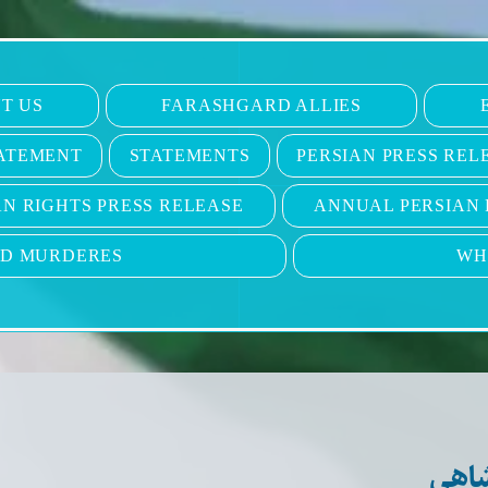
T US
FARASHGARD ALLIES
ATEMENT
STATEMENTS
PERSIAN PRESS REL
N RIGHTS PRESS RELEASE
ANNUAL PERSIAN 
ND MURDERES
WH
اهی