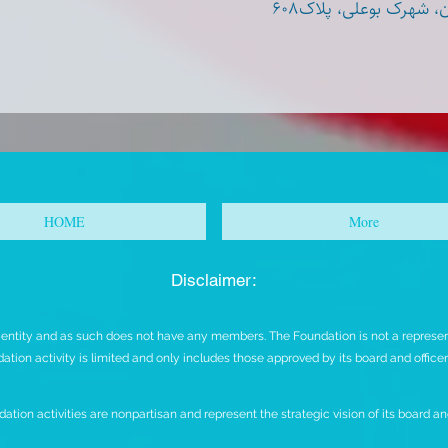
 شهرک بوعلی، پلاک۶۰۸
HOME
More
Disclaimer:
t entity and as such does not have any members. The Foundation is not a representa
ation activity is limited and only includes those approved by its board and office
ation activities are nonpartisan and represent the strategic vision of its board and