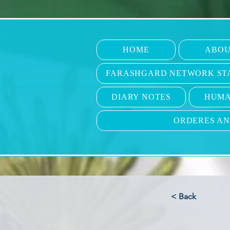
HOME
ABOU
FARASHGARD NETWORK ST
DIARY NOTES
HUMA
ORDERES A
< Back