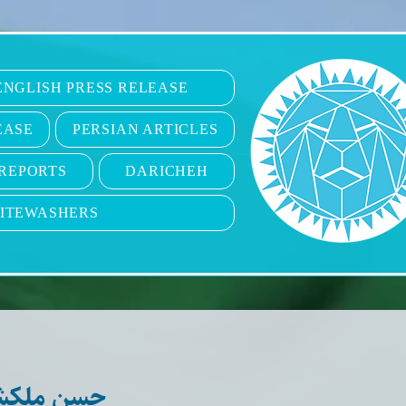
6
ENGLISH PRESS RELEASE
EASE
PERSIAN ARTICLES
REPORTS
DARICHEH
ITEWASHERS
حسن ملکش