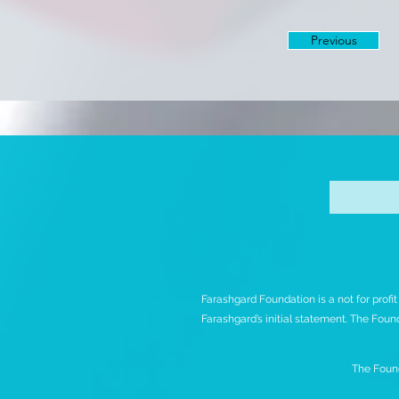
Previous
Farashgard Foundation is a not for profi
Farashgard’s initial statement. The Found
The Found