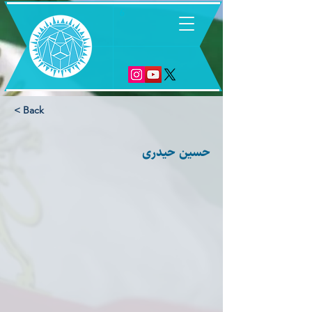
6
< Back
حسین حیدری