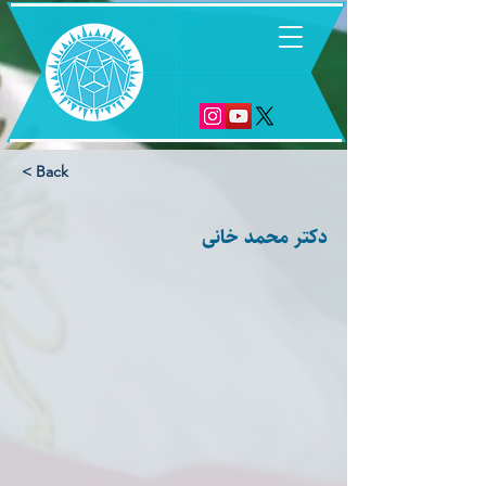
6
< Back
دكتر محمد خانى