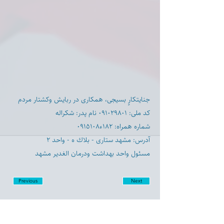
جنايتكارٍ بسيجى، همكارى در ربايش وكشتار مردم
كد ملى: ٠٩١٠٢٩٨٠١ نام پدر: شكراله
شماره همراه: ١٨٢ء٠٩١٥١٠٨
آدرس: مشهد ستارى - بلاك ه - واحد ٢
مسئول واحد بهداشت ودرمان الغدير مشهد
Previous
Next