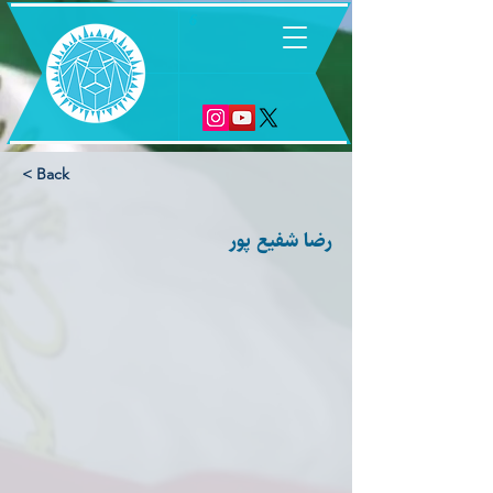
6
< Back
رضا شفيع پور