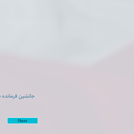
جانشین فرمانده 
Next