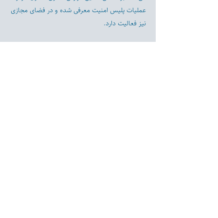
عملیات پلیس امنیت معرفی شده و در فضای مجازی
نیز فعالیت دارد.
Previous
Next
Disclaimer:
Farashgard Foundation is a not for profit entity and as such
does not have any members. The Foundation is not a
representative for all the signatories of Farashgard’s initial
statement. The Foundation activity is limited and only
includes those approved by its board and officers.
The Foundation activities are nonpartisan and represent the
strategic vision of its board and officers.