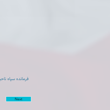
فرمانده سپاه ناحی
Next