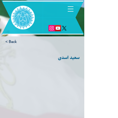
6
< Back
سعید اسدی