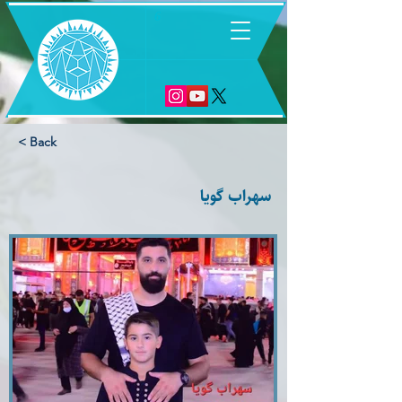
6
< Back
سهراب گویا