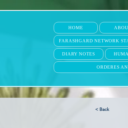
HOME
ABOU
FARASHGARD NETWORK ST
DIARY NOTES
HUMA
ORDERES A
< Back