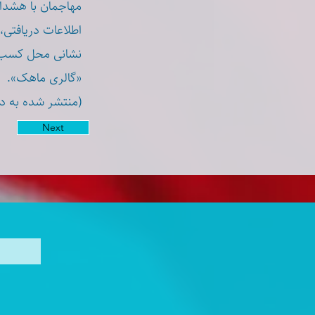
مهاجمان با هشدار
اطلاعات دریافت.
نشانی محل کسب ث
«گالری ماهک».
منتشر شده به د)
Next