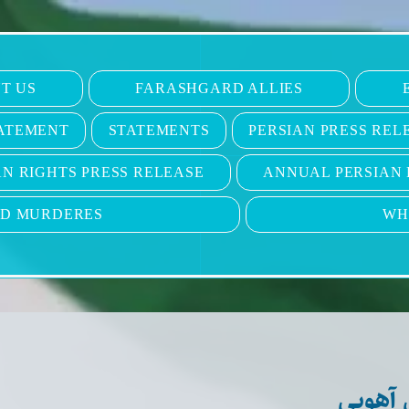
T US
FARASHGARD ALLIES
ATEMENT
STATEMENTS
PERSIAN PRESS REL
N RIGHTS PRESS RELEASE
ANNUAL PERSIAN 
ND MURDERES
WH
 آهویی