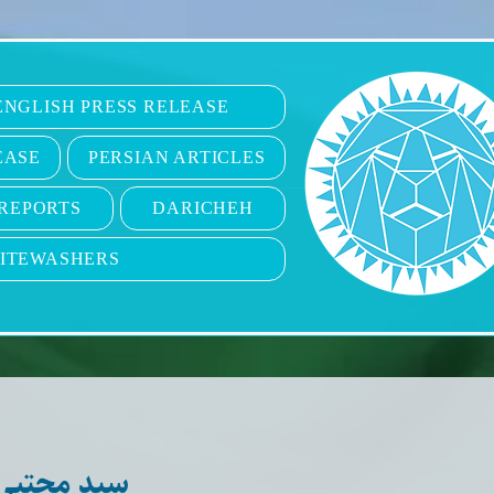
6
ENGLISH PRESS RELEASE
EASE
PERSIAN ARTICLES
REPORTS
DARICHEH
ITEWASHERS
سید مجتبی