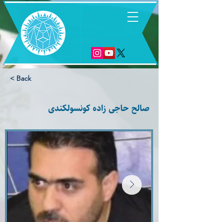
6
< Back
صالح حاجى زاده كونسولكندى