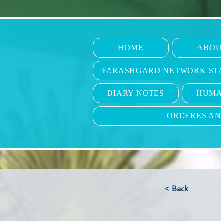
HOME
ABOU
FARASHGARD NETWORK ST
DIARY NOTES
HUMA
ORDERES A
< Back