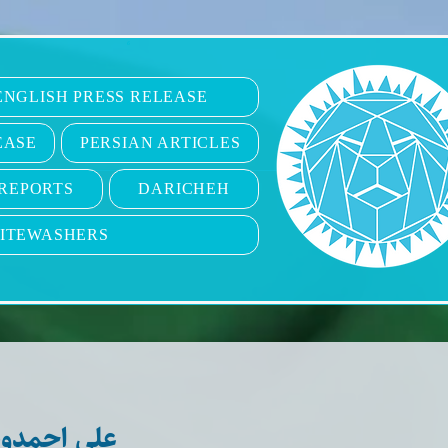
6
ENGLISH PRESS RELEASE
EASE
PERSIAN ARTICLES
REPORTS
DARICHEH
ITEWASHERS
علی احمدون