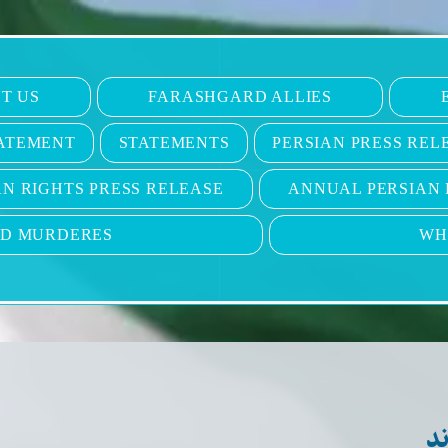
T US
FARASHGARD ALLIES
ATEMENT
STATEMENTS
PERSIAN PRESS REL
N RIGHTS PRESS RELEASE
ANNUAL PERSIAN 
ND MURDERES
WH
د