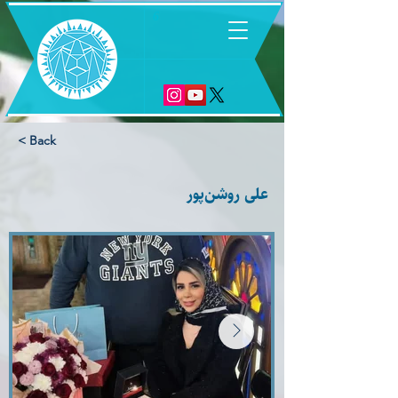
6
< Back
علی روشن‌پور