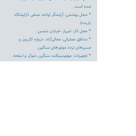
شده است.
* شغل پوششی: آرایشگر (واحد صنفی «آرایشگاه
باربد»).
* محل کار: شیراز، خیابان شمس.
* مناطق عملیاتی: معالی‌آباد، دروازه کازرون و
مسیرهای تردد موتورهای سنگین.
* تجهیزات: موتورسیکلت سنگین، شوکر و اسلحه.
(منتشر شده به دست کاربران شبکه‌های اجتماعی)
Previous
Next
Disclaimer:
Farashgard Foundation is a not for profit entity and as such
does not have any members. The Foundation is not a
representative for all the signatories of Farashgard’s initial