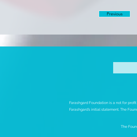
Previous
Farashgard Foundation is a not for profi
Farashgard’s initial statement. The Found
The Found