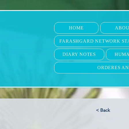
HOME
ABOU
FARASHGARD NETWORK ST
DIARY NOTES
HUMA
ORDERES A
< Back