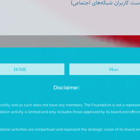
(ست کاربران شبکه‌های اجتماعی
HOME
More
Disclaimer:
t entity and as such does not have any members. The Foundation is not a representa
ation activity is limited and only includes those approved by its board and office
ation activities are nonpartisan and represent the strategic vision of its board and