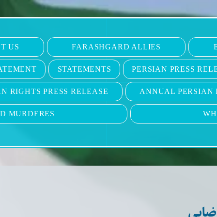
T US
FARASHGARD ALLIES
ATEMENT
STATEMENTS
PERSIAN PRESS REL
N RIGHTS PRESS RELEASE
ANNUAL PERSIAN 
ND MURDERES
WH
ضایی