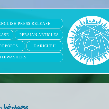
6
ENGLISH PRESS RELEASE
EASE
PERSIAN ARTICLES
REPORTS
DARICHEH
ITEWASHERS
محمدرضا ر