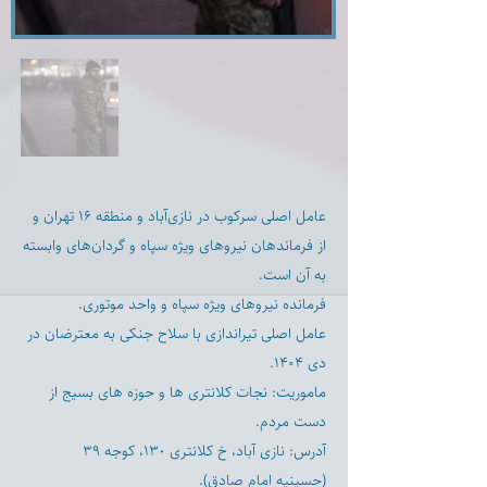
عامل اصلی سرکوب در نازی‌آباد و منطقه ۱۶ تهران و
از فرماندهان نیروهای ویژه سپاه و گردان‌های وابسته
به آن است.
فرمانده نيروهاى ويژه سپاه و واحد موتورى.
عامل اصلى تيراندازى با سلاح جنكى به معترضان در
دى ۱۴۰۴.
ماموريت: نجات كلانترى ها و حوزه هاى بسيج از
دست مردم.
آدرس: نازى آباد، خ كلانترى ١٣٠، كوجه ٣٩
(حسينيه امام صادق).