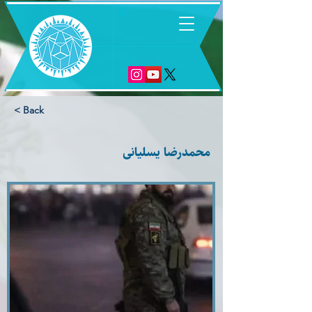
6
< Back
محمدرضا یسلیانی