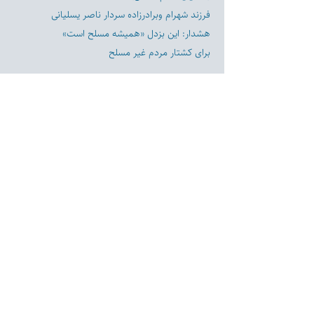
فرزند شهرام وبرادرزاده سردار ناصر يسليانى
هشدار: این بزدل «هميشه مسلح است»
برای کشتار مردم غیر مسلح
Previous
Next
Disclaimer:
Farashgard Foundation is a not for profit entity and as such
does not have any members. The Foundation is not a
representative for all the signatories of Farashgard’s initial
statement. The Foundation activity is limited and only
includes those approved by its board and officers.
The Foundation activities are nonpartisan and represent the
strategic vision of its board and officers.