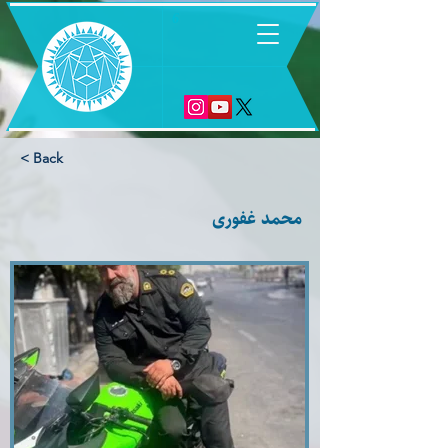
6
< Back
محمد غفورى