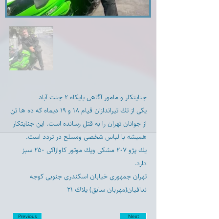
جنايتكار و مامور آگاهى پايكاه ٢ جنت آباد
یکی از تك تيراندازان قيام ١٨ و ١٩ ديماه كه ده ها تن
از جوانان تهران را به قتل رسانده است. اين جنايتكار
هميشه با لباس شخصى ومسلح در تردد است.
يك پژو ٢٠٧ مشكى ويك موتور كاوازاكى ٢٥٠ سبز
دارد.
تهران جمهورى خيابان اسكندرى جنوبى كوجه
ندافيان(مهربان سابق) يلاك ٢١
Previous
Next