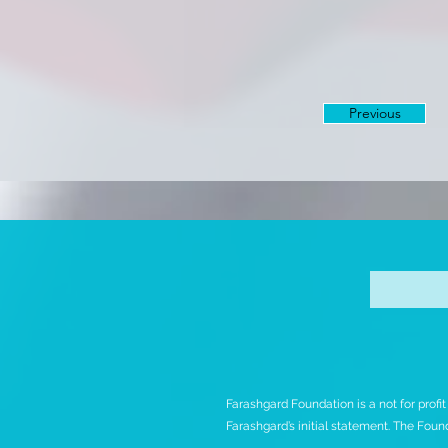
Previous
Farashgard Foundation is a not for profi
Farashgard’s initial statement. The Found