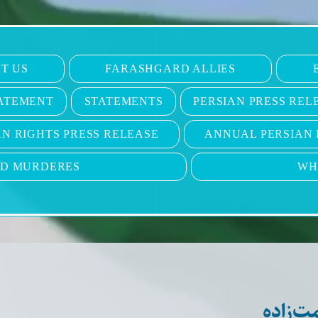
T US
FARASHGARD ALLIES
ATEMENT
STATEMENTS
PERSIAN PRESS REL
N RIGHTS PRESS RELEASE
ANNUAL PERSIAN 
ND MURDERES
WH
ت‌زاده