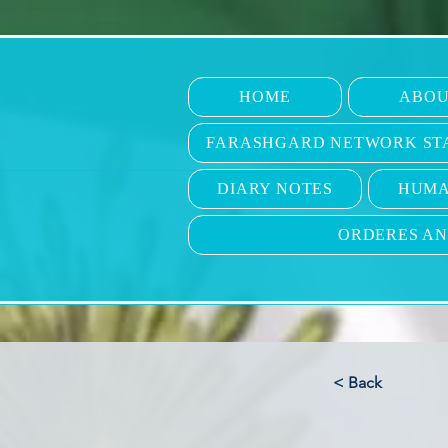
HOME
ABOU
FARASHGARD NETWORK ST
DIARY NOTES
HUMA
ORDERES A
< Back