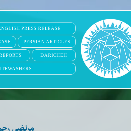
6
ENGLISH PRESS RELEASE
EASE
PERSIAN ARTICLES
REPORTS
DARICHEH
ITEWASHERS
مرتضی رحم