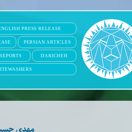
6
ENGLISH PRESS RELEASE
EASE
PERSIAN ARTICLES
REPORTS
DARICHEH
ITEWASHERS
مهدی حسی