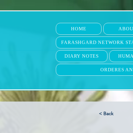
HOME
ABOU
FARASHGARD NETWORK ST
DIARY NOTES
HUMA
ORDERES A
< Back