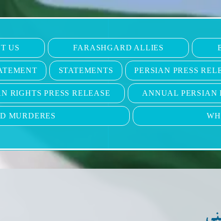
T US
FARASHGARD ALLIES
ATEMENT
STATEMENTS
PERSIAN PRESS REL
N RIGHTS PRESS RELEASE
ANNUAL PERSIAN 
ND MURDERES
WH
نی