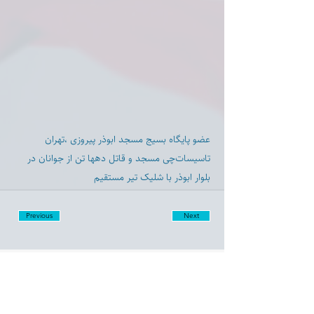
عضو پایگاه بسیج مسجد ابوذر پیروزی ⁧‫،تهران‬⁩
‏تاسیسات‌چی مسجد و قاتل دهها تن از جوانان در
بلوار ابوذر با شلیک تیر مستقیم
Previous
Next
Disclaimer:
Farashgard Foundation is a not for profit entity and as such