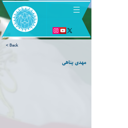
6
< Back
مهدی پناهی