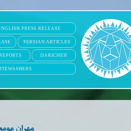
6
ENGLISH PRESS RELEASE
EASE
PERSIAN ARTICLES
REPORTS
DARICHEH
ITEWASHERS
مهران موم