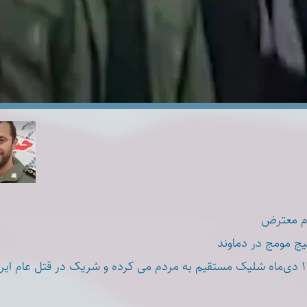
دم معترض
سیج مومج در دماوند