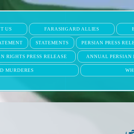
T US
FARASHGARD ALLIES
ATEMENT
STATEMENTS
PERSIAN PRESS REL
N RIGHTS PRESS RELEASE
ANNUAL PERSIAN 
ND MURDERES
WH
جی