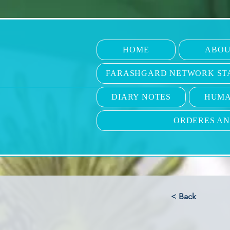
HOME
ABOU
FARASHGARD NETWORK ST
DIARY NOTES
HUMA
ORDERES A
< Back