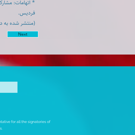
اتهامات: مشارکت
فردیس.
منتشر شده به د)
Next
tive for all the signatories of
rs.