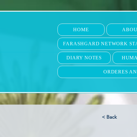
HOME
ABOU
FARASHGARD NETWORK ST
DIARY NOTES
HUMA
ORDERES A
< Back