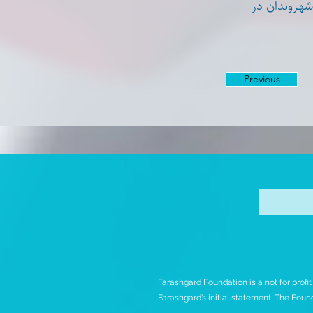
* روندان در
Previous
Farashgard Foundation is a not for profi
Farashgard’s initial statement. The Found