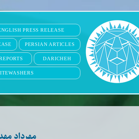
6
ENGLISH PRESS RELEASE
EASE
PERSIAN ARTICLES
REPORTS
DARICHEH
ITEWASHERS
مهرداد مهد