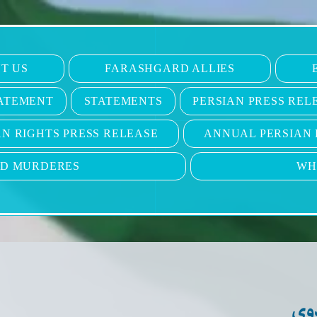
T US
FARASHGARD ALLIES
ATEMENT
STATEMENTS
PERSIAN PRESS REL
N RIGHTS PRESS RELEASE
ANNUAL PERSIAN 
ND MURDERES
WH
وی