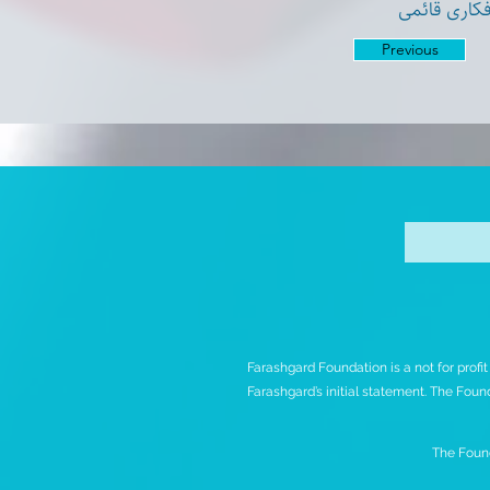
فکاری قائمی
Previous
Farashgard Foundation is a not for profi
Farashgard’s initial statement. The Found
The Found