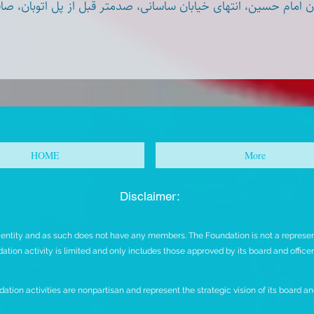
 امام حسین، انتهای خیابان ساسانی، صدمتر قبل از پل اتوبان، صا
HOME
More
Disclaimer:
t entity and as such does not have any members. The Foundation is not a representa
ation activity is limited and only includes those approved by its board and office
ation activities are nonpartisan and represent the strategic vision of its board and