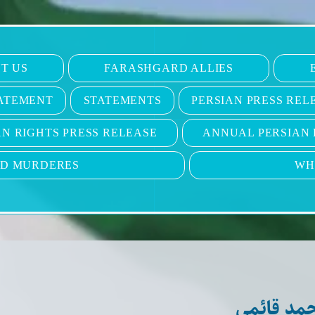
T US
FARASHGARD ALLIES
ATEMENT
STATEMENTS
PERSIAN PRESS REL
N RIGHTS PRESS RELEASE
ANNUAL PERSIAN 
ND MURDERES
WH
حمد قائمی