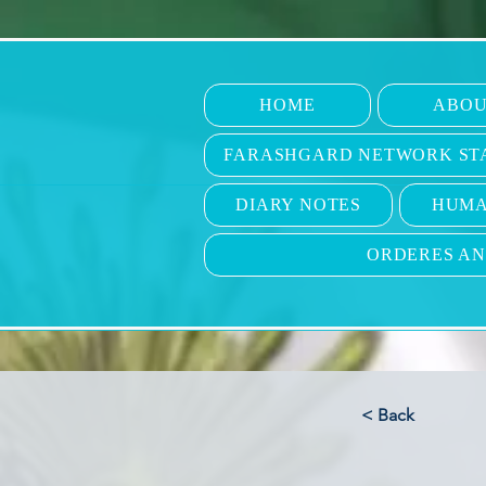
HOME
ABOU
FARASHGARD NETWORK ST
DIARY NOTES
HUMA
ORDERES A
< Back