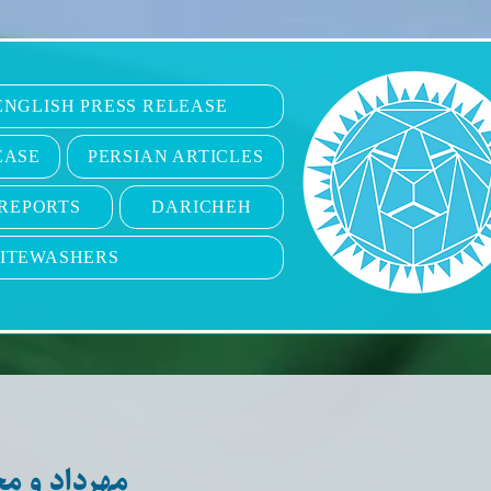
6
ENGLISH PRESS RELEASE
EASE
PERSIAN ARTICLES
REPORTS
DARICHEH
ITEWASHERS
مهرداد و م