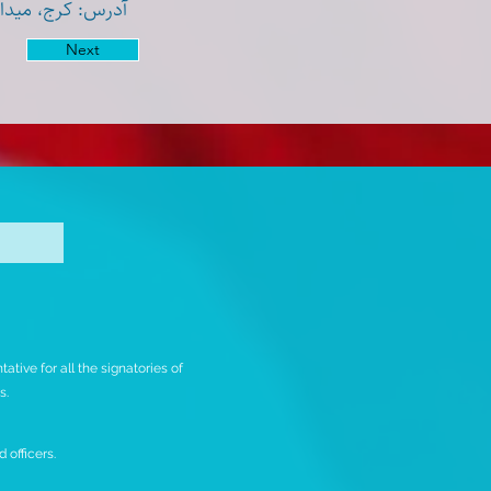
آدرس: کرج، میدان
Next
tive for all the signatories of
rs.
 officers.