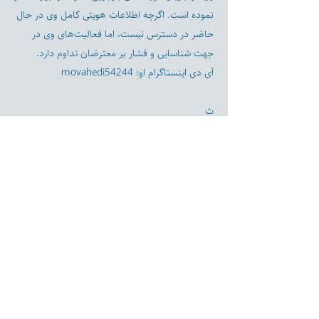
نموده است. اگرچه اطلاعات هویتی کامل وی در حال
حاضر در دسترس نیست، اما فعالیت‌های وی در
جهت شناسایی و فشار بر معترضان تداوم دارد.
آی دی اینستاگرام او: movahedi54244
ث
Previous
Next
Disclaimer:
Farashgard Foundation is a not for profit entity and as such
does not have any members. The Foundation is not a
representative for all the signatories of Farashgard’s initial
statement. The Foundation activity is limited and only
includes those approved by its board and officers.