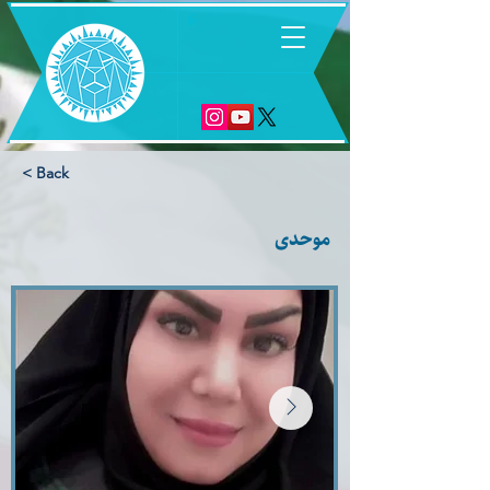
6
< Back
موحدی