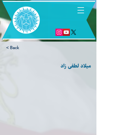
6
< Back
ميلاد لطفى زاد