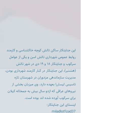
این جنايتكار ساكن تالش كوچه خاكشناسى و كارمند
روابط عمومى شهردارى تالش اسن و يكى از عوامل
سركوب و جنايتكار ۱۸ و ۱۹ دی در شهر تالش
(هشتبر)، اين جنايتكار در كنار كارمند شهردارى بودن،
مديريت سازماندهى مزدوران در شهرستان تازه
تاسيس ليساررا بعهده دارد، وى ميزبان بخشى از
نيروهاى عراقى كه ازدو سال بيش به جمخاله كيلان
براى سركوب آورده شده اند بوده است.
اينستاى اين جنايتكار:
miladlotfizad37