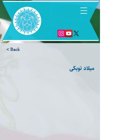
6
< Back
میلاد توبکی