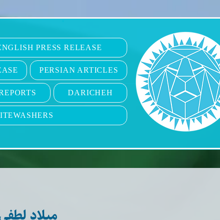
6
ENGLISH PRESS RELEASE
EASE
PERSIAN ARTICLES
REPORTS
DARICHEH
ITEWASHERS
میلاد لطفی‌