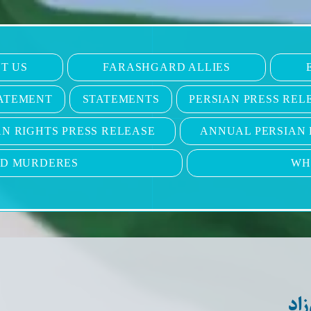
T US
FARASHGARD ALLIES
ATEMENT
STATEMENTS
PERSIAN PRESS REL
N RIGHTS PRESS RELEASE
ANNUAL PERSIAN 
ND MURDERES
WH
زاد