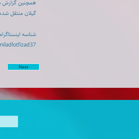
همچنین گزارش شد
گیلان منتقل شده‌.
شناسه اینستاگرا:
miladlotfizad37
Next