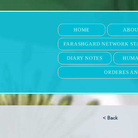
HOME
ABOU
FARASHGARD NETWORK ST
DIARY NOTES
HUMA
ORDERES A
< Back