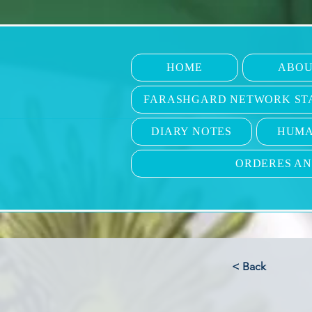
HOME
ABOU
FARASHGARD NETWORK ST
DIARY NOTES
HUMA
ORDERES A
< Back