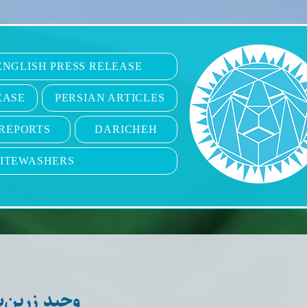
6
ENGLISH PRESS RELEASE
EASE
PERSIAN ARTICLES
REPORTS
DARICHEH
ITEWASHERS
وحید زرین