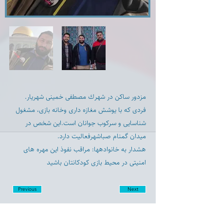
مزدور ساكن در شهرك مصطفى خمينى شهريار.
فردى كه با يوشش مغازه دارى وخانه بازى، مشغول
شناسايى و سركوب جوانان است.اين شخص در
ميدان گمنام صباشهرفعاليت دارد.
هشدار به خانوادهها: مراقب نفوذ اين مهره هاى
امنيتى در محيط بازى كودكانتان باشيد
Previous
Next