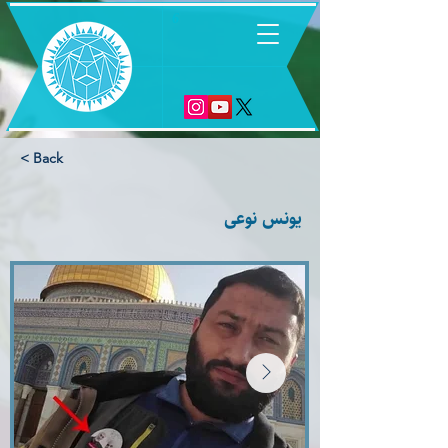
6
< Back
يونس نوعى