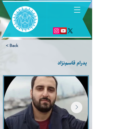
6
< Back
پدرام قاسم‌نژاد