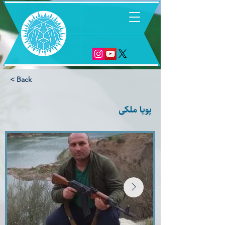
6
< Back
پویا ملکی