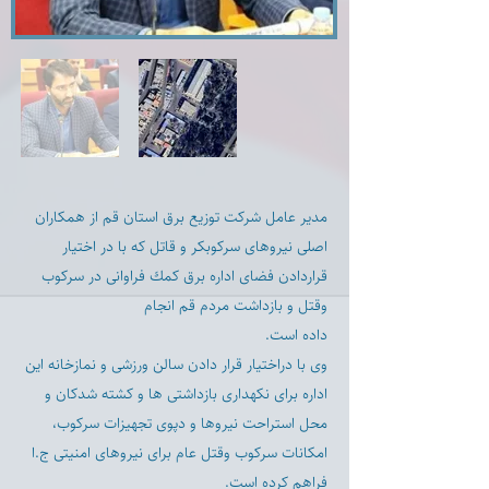
مدير عامل شركت توزيع برق استان قم از همكاران
اصلى نيروهاى سركوبكر و قاتل كه با در اختيار
قراردادن فضاى اداره برق كمك فراوانى در سركوب
وقتل و بازداشت مردم قم انجام
داده است.
وى با دراختيار قرار دادن سالن ورزشى و نمازخانه این
اداره برای نكهدارى بازداشتى ها و كشته شدكان و
محل استراحت نيروها و دپوی تجهيزات سرکوب،
امكانات سركوب وقتل عام براى نيروهاى امنيتى ج.ا
فراهم كرده است.