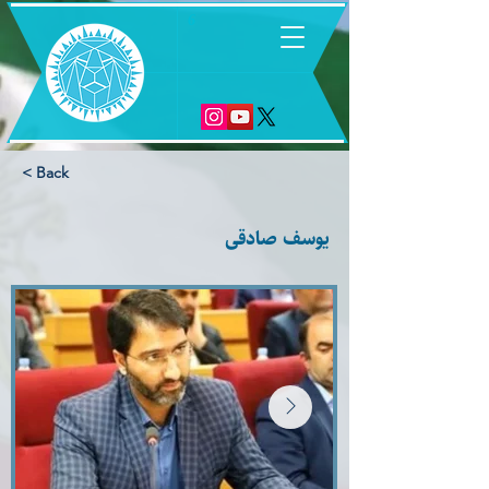
6
< Back
یوسف صادقی