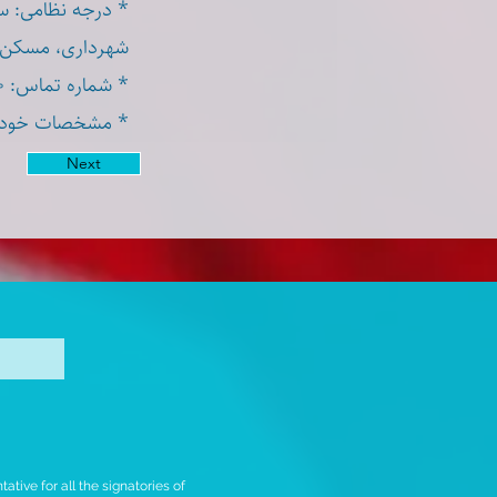
درجه نظامی: سرهن
شهرداری، مسکن .
* شماره تماس: ۰۹۱۸۳۴۲۷۰۳۰
مشخصات خودرو: پژو پ.
Next
tive for all the signatories of