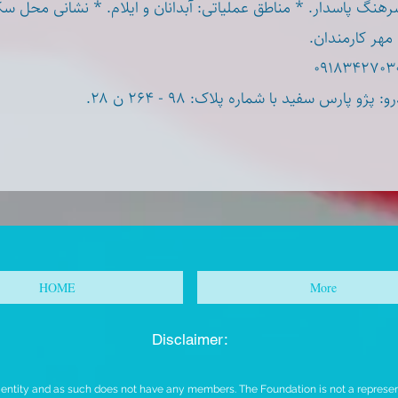
گ پاسدار. * مناطق عملیاتی: آبدانان و ایلام. * نشانی محل سکونت:
مهر کارمندان
* ارس سفید با شماره پلاک: ۹۸ - ۲۶۴ ن ۲۸
HOME
More
Disclaimer:
t entity and as such does not have any members. The Foundation is not a representa