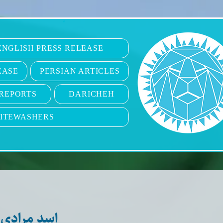
6
ENGLISH PRESS RELEASE
EASE
PERSIAN ARTICLES
REPORTS
DARICHEH
ITEWASHERS
اسد مرادی