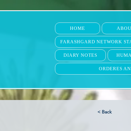
HOME
ABOU
FARASHGARD NETWORK ST
DIARY NOTES
HUMA
ORDERES A
< Back