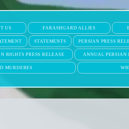
T US
FARASHGARD ALLIES
ATEMENT
STATEMENTS
PERSIAN PRESS REL
N RIGHTS PRESS RELEASE
ANNUAL PERSIAN 
ND MURDERES
WH