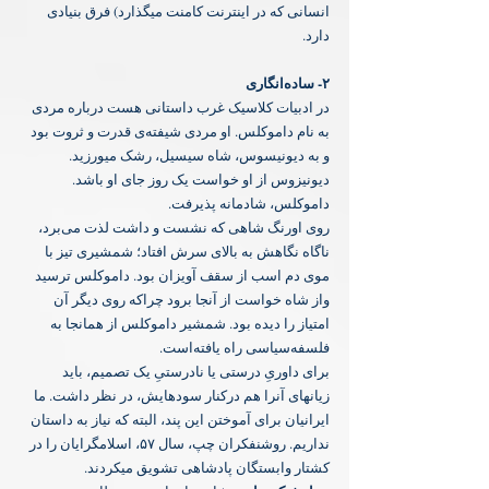
انسانی که در اینترنت کامنت میگذارد) فرق بنیادی 
دارد.
‏در ادبیات کلاسیک غرب داستانی هست درباره مردی 
به نام داموکلس. او مردی شیفته‌ی قدرت و ثروت بود 
و به دیونیسوس، شاه سیسیل، رشک میورزید. 
دیونیزوس از او خواست یک روز جای او باشد. 
داموکلس، شادمانه پذیرفت.
‏روی اورنگ شاهی که نشست و داشت لذت می‌برد، 
ناگاه نگاهش به بالای سرش افتاد؛ شمشیری تیز با 
موی دم اسب از سقف آویزان بود. داموکلس ترسید 
واز شاه خواست از آنجا برود چراکه روی دیگر آن 
امتیاز را دیده بود. شمشیر داموکلس از همانجا به 
فلسفه‌سیاسی راه یافته‌است.
‏برای داوریِ درستی یا نادرستیِ یک تصمیم، باید 
زیانهای آنرا هم درکنار سودهایش، در نظر داشت. ما 
ایرانیان برای آموختن این پند، البته که نیاز به داستان 
نداریم. روشنفکران چپ، سال ۵۷، اسلامگرایان را در 
کشتار وابستگان پادشاهی تشویق میکردند.