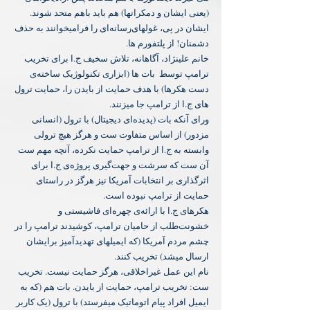
(یعنی ایشان و دمکراتها) هم باید باهم متحد شوند.
‏ایشان در پی، غولهای‌رسانه‌ای را فرامیخوانند به حذف 
دشمنان! از پلتفورم ها.
‏خانم علینژاد، آگاهانه، تلاش سخیف ج.ا برای تخریب 
ترامپ توسط ⁧ بات⁩ ها (ابزاری تکنولوژیک ساخته‌ی 
دست هکرها) با هدف حمایت از بایدن را، حمایت ترول⁩ 
های ج.ا از ترامپ جا میزنند.
‏ورای آنکه بات (پدیده‌ای دیجیتال) با ترول (انسانی 
مزدور) از اساس متفاوت ست و هرگز هیچ ترولی 
وابسته به ج.ا از ترامپ حمایت نکرده، آنچه مهم ست 
آن ست که سرشت و جهت‌گیری پروژه‌ی ج.ا برای 
اثرگذاری بر انتخابات آمریکا نیز هرگز در راستای 
حمایت از ترامپ نبوده است.
‏هکرهای ج.ا با ارائه‌ی چهره‌ای فاشیستی و 
خشونت‌طلب از حامیان ترامپ، کوشیدند ترامپ را در 
چشم مردم آمریکا (که ایمیلهای تهدیدآمیز برایشان 
ارسال میشد) تخریب کنند.
‏نام این عمل غیراخلاقی، هرگز حمایت نیست. تخریب 
ست: تخریب ترامپ، حمایت از بایدن. بات هم (که به 
ایمیل افراد پیام اتوماتیک میفرستد) با ترول (یک کاربر 