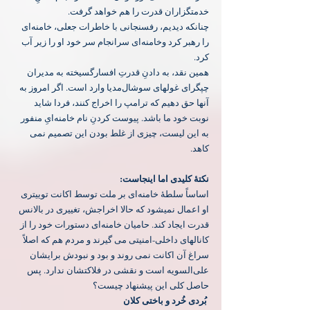
خدمتگزاران‌ قدرت را هم خواهد گرفت.
‏چنانکه دیدیم، رفسنجانی با خاطرات‌ جعلی، خامنه‌ای 
را رهبر کرد وخامنه‌ای سرانجام سر خود او را زیر آب 
کرد.
‏همین نقد، به دادنِ قدرتِ افسارگسیخته به مدیران 
چپگرای غولهای سوشال‌مدیا وارد است. اگر امروز به 
آنها حق دهیم که ترامپ را اخراج کنند، فردا شاید 
نوبت خود ما باشد. پیوست کردنِ نام خامنه‌ایِ منفور 
به این لیست، چیزی از غلط بودن این تصمیم نمی 
کاهد.
نکتهٔ کلیدی اما اینجاست:
‏اساساً سلطهٔ خامنه‌ای بر ملت توسط اکانت توییتری 
او اعمال نمیشود که حالا اخراجش، تغییری در بالانس 
قدرت ایجاد کند. حامیان خامنه‌ای دستورات خود را از 
کانالهای داخلی-امنیتی می گیرند و مردم هم که اصلاً 
سراغ آن اکانت نمی روند و بود و نبودش برایشان 
علی‌السویه است و نقشی در فلاکتشان ندارد. پس 
حاصل کلی این پیشنهاد چیست؟
 بُردی خُرد و باختی کلان