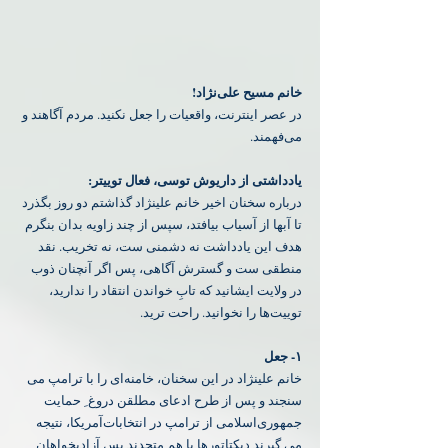
خانم مسیح علی‌نژاد!
‏در عصر اینترنت، واقعیات را جعل نکنید. مردم آگاهند و 
می‌فهمند.
یادداشتی از داریوش توسی، فعال توییتر:
درباره سخنان اخیر خانم علینژاد گذاشتم دو روز بگذرد 
تا آبها از آسیاب بیافتد، سپس از چند زاویه بدان بنگرم 
‏هدف این یادداشت نه دشمنی ست، نه تخریب. نقد 
منطقی ست و گسترش آگاهی، ‏پس اگر آنچنان ذوب 
در ولایت ایشانید که تابِ خواندن انتقاد را ندارید، 
توییت‌ها را نخوانید. راحت ترید.
‏خانم علینژاد در این سخنان، خامنه‌ای را با ترامپ می 
سنجند و پس از طرح ادعای مطلقن‌ دروغ ِ حمایت 
جمهوری‌اسلامی از ⁧ترامپ⁩ در انتخابات‌آمریکا، نتیجه‌ 
می گیرند دیکتاتورها با هم متحدند پس آزادیخواهان 