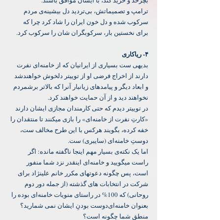
بچرخد و خرید کند، با ایشان موافق باشند.
‏ترامپ و تصمیماتش، بی‌تردید دل بیشینه‌ی مردم 
سرکوب‌ شده و دل خون ایران را شاد کرد چرا که 
برای نخستین بار، سرکوبگران شان را سرکوب کرد.
‏بدیهی ست بسیاری از ایرانیان که از خامنه‌ای نفرت 
دارند از اخراج فرضی او از توییتر دلخوش خواهندشد 
و ابعاد دیگر و پیامدهای زیانبار آنرا که بالاتر برشمردم 
نخواهند دید و از آن حمایت خواهند کرد.
‏در توییتر دیدم که حتی کارمندان‌ مجازی ایشان دارند 
«کارتِ نفرت از خامنه‌ای» را بازی میکنند تا منتقدان را 
خفه کرده، بگویند هرکس با این طرح مخالف ست، 
دوستِ خامنه‌ای (سایبری) ست.
اما یک نکته‌ی بسیار مهم اینجا ناگفته مانده: ‏اگر 
راست میگویید و خامنه‌ای اینقدر نزد شما منفور 
است، پس چگونه دعوتهای مکرر خانم علینژاد برای 
شرکت در انتخابات های گذشته (از جمله دور دوم 
روحانی) که 100% در راستای منویات خامنه‌ای بوده را 
بعنوان خامنه‌ای‌دوست بودنِ ایشان نمی شمارید؟ 
منطق شما چگونه است؟