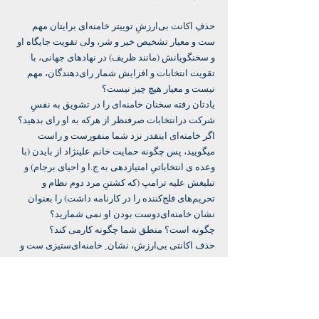
‏حذفِ اکانت بی‌ارزشِ توییتر خامنه‌ای برایتان مهم 
ست و معیار تشخیص خیر و شر، ولی تقویت جایگاه او 
و سخنگویانش (مانند ظریف) در نهادهای جهانی، با 
تقویت انتخابات و افزایش شمار رای‌دهندگان، مهم 
نیست و معیار هیچ چیز نیست؟
‏یادتان رفته سخنان خامنه‌ای را در تشویق به نفسِ 
شرکت درانتخابات صرفنظر از هرکه به او رای بدهید؟
‏اگر خامنه‌ای اینقدر نزد شما منفورست و راست 
میگویید، پس چگونه حمایت خانم علینژاد از بایدن (با 
وعده ی انتخاباتیِ امتیازدهی به ج.ا و احیای برجام) و 
تبلیغش علیه ترامپ (که کشتنِ مرد دوم نظام و 
تحریم‌های فلج‌کننده را در کارنامه داشت) را بعنوان 
نشان خامنه‌ای‌دوست بودن او نمی شمارید؟
‏چگونه است؟ منطق شما چگونه کارمی کند؟
‏حذف اکانتی بی‌ارزش، نشان ِ خامنه‌ای‌ستیزی ست و 
معیار تشخیص خیر و شر، ولی اعطای حق فروش‌نفت 
و رفع تحریمهای کمرشکن ترامپ علیه حکومت او (که 
به مرز فروپاشی اقتصادی رسیده بود و دیگر توان 
پرداخت حقوق به قاتلانش را نداشت) نشانِ 