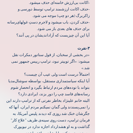
‏-اکانت بی‌ارزش خامنه‌ای حذف میشود.
‏-حذف اکانت ارزشمند ترامپ توسط دورسی و 
زاکربرگ (هر دو چپ) موجه می شود.
-حذف کردن، باب میشود و لاجرم دستِ غولهای‌رسانه 
برای حذف های بعدی باز می شود.
‏آیا این آن چیزیست که آزاداندیشان در پی آنند؟
«‏در بخشی از سخنان، از قول سناتور دمکرات نقل 
میشود: «اگر توییتر نبود، ترامپ رییس جمهور نمی 
شد.»
‏احتمالاً درست است ولی عیب آن چیست؟
‏آیا اینکه سیاستمداری مستقل، بواسطه سوشال‌مدیا 
بتواند با توده‌های مردم ارتباط بگیرد و انحصارِ شوم 
رسانه‌های فاسد چپ را دور بزند، ایرادی دارد؟
‏البته خانم علینژاد بخاطر نفرتی که از ترامپ دارند این 
را نمی‌پسندند ولی گمان نمیکنم مردم ایران، آنها که 
جگرشان خنک شد روزی که دیدند پلیس آمریکا، به 
فرمان ترامپ، دست روی سینه‌ی ظریف "علاج کار" 
گذاشت و به او هشدارداد اجازه ندارد در نیویورک 