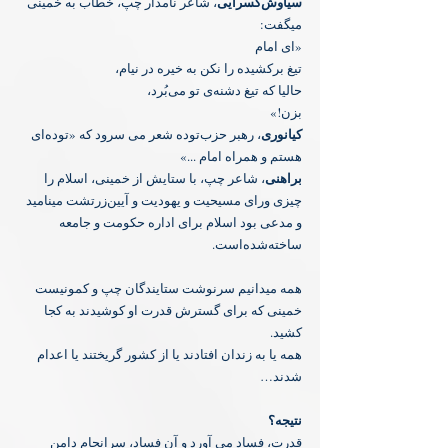
‏سیاوش‌کسرایی
، شاعر نامدار چپ، خطاب به خمینی 
میگفت:
‏«ای امام
‏تیغ برکشیده را نکن به خیره در نیام،
‏حالیا که تیغ دشنه‌ی تو می‌بُرد،
بزن!»
کیانوری
، رهبر حزب‌توده شعر می سرود که «توده‌ای 
هستم و همراه امام ...»
‏براهنی
، شاعر چپ، با ستایش از خمینی، اسلام را 
چیزی ورای مسیحیت و یهودیت و آیین‌زرتشت مینامید 
و مدعی بود اسلام برای اداره حکومت و جامعه 
ساخته‌شده‌است.
همه میدانیم سرنوشت ستایندگان چپ و کمونیست 
خمینی که برای گسترش قدرت او کوشیدند به کجا 
کشید.
همه یا به زندان افتادند یا از کشور گریختند یا اعدام 
شدند…
‏نتیجه؟
‏قدرت، فساد می آورد و آن فساد، سرانجام دامنِ 