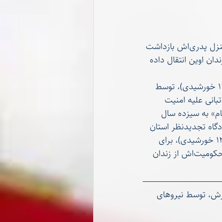
محبوبه‌رضایی، یکم خردادماه سال جاری، توسط نیروهای امنیتی جمهوری اسلامی در منزل پدری‌اش بازداشت 
ان اوین انتقال داده 
این کنشگر پادشاهی‌خواه، پیش‌تر نیز در تاریخ بیست‌وششم اردیبهشت‌ماه ۲۵۷۶ (۱۳۹۶ خورشیدی)، توسط 
بانی علیه امنیت 
علیه نظام» به سیزده سال 
اه تجدیدنظر استان 
فارس، به دو سال و شش ماه حبس تعزیری کاهش یافت. وی سی‌اُم دی‌ماه ۲۵۷۹ (۱۳۹۹ خورشیدی)، برای 
تحمل حبس بازداشت و در نهایت دی‌ماه ۲۵۸۱ (۱۴۰۱ خورشیدی)، با پایان یافتن دوره محکومیت‌اش از زندان 
انه سال‌روز قتل حکومتی برادرش، توسط نیروهای 