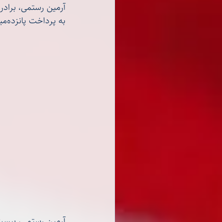
آرمین رستمی، برادر 
به پرداخت پانزده‌میلیون تومان جزای نقدی به جای هشت ماه حبس تعزیری محکوم شد.