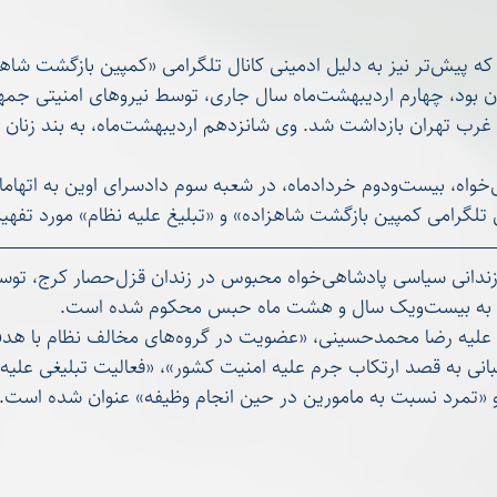
سمانه نوروز مرادی، که پیش‌تر نیز به دلیل ادمینی کانال تلگرامی «کمپین بازگ
چندین سال در زندان بود، چهارم اردیبهشت‌ماه سال جاری، توسط نیروه
شخصی‌اش واقع در غرب تهران بازداشت شد. وی شان
این کنشگر پادشاهی‌خواه، بیست‌ودوم خردادماه، در شعبه سوم دادسرای اوین به
تلگرامی کمپین بازگشت شاهزاده» و «تبلیغ علیه نظام» مورد تفهیم 
ماه حبس محکوم شده است.
اتهامات مطرح شده علیه رضا محمدحسینی، «عضویت در گ
بانی به قصد ارتکاب جرم علیه امنیت کشور»، «فعالیت تبلیغی علیه
 «تمرد نسبت به مامورین در حین انجام وظیفه» عنوان شده است‌.