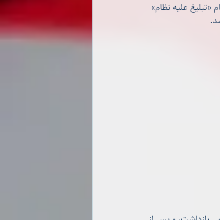
م «تبلیغ علیه نظام» 
اسلامی بازداشت، و پس از 