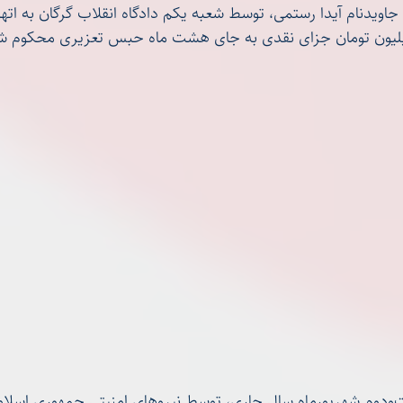
جاویدنام آیدا رستمی، توسط شعبه یکم دادگاه انقلاب گرگان به اتها
آرمین رستمی، بیست‌ودوم شهریورماه سال جاری، توسط نیروهای امنیتی جمهوری 