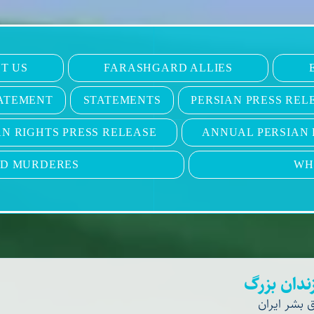
T US
FARASHGARD ALLIES
ATEMENT
STATEMENTS
PERSIAN PRESS REL
N RIGHTS PRESS RELEASE
ANNUAL PERSIAN 
ND MURDERES
WH
ندان بزرگ
بشر ایران