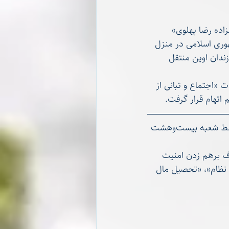
شت شاهزاده رضا پهلوی» 
ای امنیتی جمهوری اسلامی در منزل 
زدهم اردیبهشت‌ماه، به بند زنان زندان اوین منتقل 
 اتهامات «اجتماع و تبانی از 
اتهام قرار گرفت.
رضا محمدحسینی، زندانی سیاسی پادشاهی‌خواه محبوس در زندان قزل‌حصار کرج، توسط شعبه بیست‌وهشت 
روه‌های مخالف نظام با هدف برهم زدن امنیت 
 نظام»، «تحصیل مال 