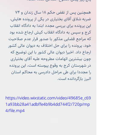
همچنین پس از نقض حکم ۱۸ سال زندان و ۷۴ 
ضربه شلاق آقای بختیاری در یکی از پرونده هایش، 
این پرونده برای بررسی مجدد ابتدا به دادگاه انقلاب 
کرج و سپس به دادگاه انقلاب کیش ارجاع شده بود 
که مراجع قضایی مذکور با صدور قرار عدم صلاحیت 
خود، پرونده را برای حل اختلاف به دیوان عالی کشور 
ارجاع داد. اخیرا دیوان عالی کشور با این توضیح که 
چون بیشترین اتهامات مطروحه علیه آقای بختیاری 
در شهرستان کرج به وقوع پیوسته است، این پرونده 
را مجددا برای طی مراحل دادرسی به محاکم استان 
البرز بازگردانده است.
https://video.wixstatic.com/video/49685e_c69
1a93bb28a41adbffe4b9b4dd744f2/720p/mp
4/file.mp4