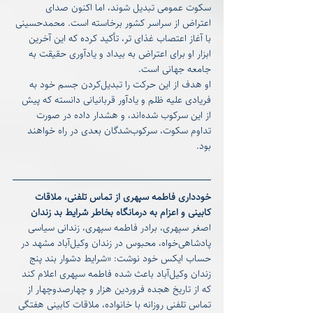
سکوت عمومی تبدیل شوند، اما اکنون صدای 
اعتراض از سراسر کشور برخاسته است. محمدحسینی 
با آغاز اعتصاب غذای تر، تأکید کرده که این آخرین 
ابزار او برای اعتراض به بیداد و یادآوری حقیقت به 
جامعه جهانی است.
او هدف از این حرکت را تبدیل‌کردن جسم خود به 
فریادی علیه ظلم و یادآور قربانیانی دانسته که پیش 
از این سرکوب شده‌اند، و هشدار داده در صورت 
تداوم سکوت، سرکوب‌شدگان بعدی در راه خواهند 
بود.
خودداری فاطمه سپهری از تماس تلفنی، ملاقات 
کابینی و اعزام به درمانگاه بخاطر شرایط بد زندان
اصغر سپهری، برادر فاطمه سپهری، زندانی سیاسی 
پادشاهی‌خواه، محبوس در زندان وکیل‌آباد مشهد در 
حساب ایکس خود نوشت: «شرایط دشوار بند پنج 
زندان وکیل‌آباد باعث شده فاطمه سپهری اعلام کند 
که از تاریخ هجده فروردین هزار و چهارصدوچهار از 
تماس تلفنی روزانه با خانواده، ملاقات کابینی هفتگی 